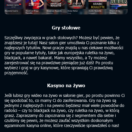
Gry stołowe
Szczęśliwy zwycięzca w grach stołowych? Możesz być pewien, że
znajdziesz je tutaj! Nasz salon gier umożliwia Ci poznanie kilku z
najlepszych tytułów. Nowi gracze znajdą u nas ciekawe możliwości
gry w popularne tytuły, takie jak europejska ruletka na żywo,
blackjack, a nawet bakarat. Mamy wszystko, a Ty możesz
zarejestrować się na prawdziwe pieniądze już dziś! Po prostu
wybierz i graj w gry kasynowe, które sprawiają Ci prawdziwą
przyjemność.
Kasyno na żywo
Jeśli lubisz gry wideo na żywo w salonie gier, po prostu powinno Ci
się spodobać to, co mamy Ci do zaoferowania. Gry na żywo są
jednymi z najlepszych i na pewno będziesz miał wiele powodów do
radości – czy to blackjack na żywo, czy ruletka na żywo, w którą
grasz. Zapraszamy do zapoznania się z segmentem dla siebie i
czuliśmy się pewni, że możesz zaufać wszystkim doskonałym
egzaminom kasyna online, które rzeczywiście sprawdziłeś o nas!