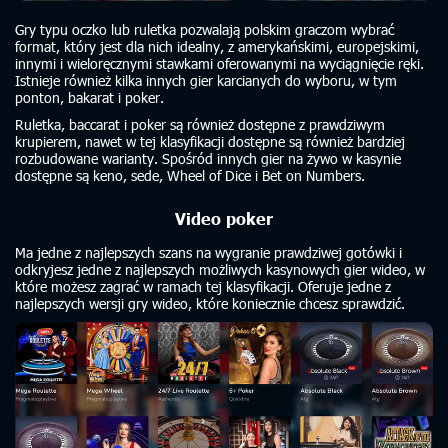
Gry typu oczko lub ruletka pozwalają polskim graczom wybrać
format, który jest dla nich idealny, z amerykańskimi, europejskimi,
innymi i wieloręcznymi stawkami oferowanymi na wyciągnięcie ręki.
Istnieje również kilka innych gier karcianych do wyboru, w tym
ponton, bakarat i poker.
Ruletka, baccarat i poker są również dostępne z prawdziwym
krupierem, nawet w tej klasyfikacji dostępne są również bardziej
rozbudowane warianty. Spośród innych gier na żywo w kasynie
dostępne są keno, sede, Wheel of Dice i Bet on Numbers.
Video poker
Ma jedne z najlepszych szans na wygranie prawdziwej gotówki i
odkryjesz jedne z najlepszych możliwych kasynowych gier wideo, w
które możesz zagrać w ramach tej klasyfikacji. Oferuje jedne z
najlepszych wersji gry wideo, które koniecznie chcesz sprawdzić.