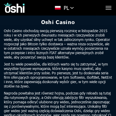
PL
Oshi Casino
Oshi Casino obchodzą swoją pierwszą rocznicę w listopadzie 2015
roku i w ich pierwszych dwunastu miesiącach rzeczywiście zrobili
wiele, aby uzyskać silny uchwyt w tak zatłoczonym rynku. Operator
rozpoczął jako Bitcoin tylko dostawca – ważna nisza oczywiście, ale
w ostatnich miesiącach rzeczywiście uznała wymóg poszerzenia na
tym przepisie i intro licznych FIAT alternatyw pieniężnych zrobił
wiele, aby poszerzyć swoją bazę klientów.
Jest tu wiele powodów, dla których warto się tu zatrzymać, w tym
wszystkie typowe wymagania, które kasyno musi spełnić, aby
utrzymać klientów przy sobie. Po pierwsze, jest tu doskonała seria
firm oferujących oprogramowanie, w tym Softswiss, iSoftBet, NetEnt
i inne, które zapewniają doskonały wybór gier, w tym wiele opcji
stołów na żywo.
Nagroda powitalna jest również hojna, podczas gdy reloads są tutaj
dla rutynowych graczy, a Oshi oferują zabójczy filtr wyszukiwania,
który pomaga odkryć ulubione gry wideo, jednocześnie zapoznając
się z porównywalnymi, które mogą być interesujące. Unikalny filtr
gier wideo jest ważną częścią doświadczenia Oshi, dzieląc gry wideo
według określonych kryteriów, więc nigdy nie powinno zabraknąć Ci