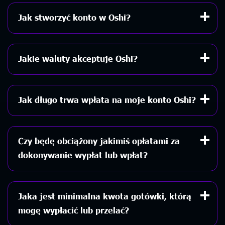
Jak stworzyć konto w Oshi?
Jakie waluty akceptuje Oshi?
Jak długo trwa wpłata na moje konto Oshi?
Czy będę obciążony jakimiś opłatami za
dokonywanie wypłat lub wpłat?
Jaka jest minimalna kwota gotówki, którą
mogę wypłacić lub przelać?