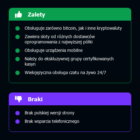
Zalety
Obsługuje zarówno bitcoin, jak i inne kryptowaluty
Zawiera sloty od różnych dostawców
oprogramowania z najwyższej półki
Obsługuje urządzenia mobilne
Należy do ekskluzywnej grupy certyfikowanych
kasyn
Wielojęzyczna obsługa czatu na żywo 24/7
Braki
Brak polskiej wersji strony
Brak wsparcia telefonicznego