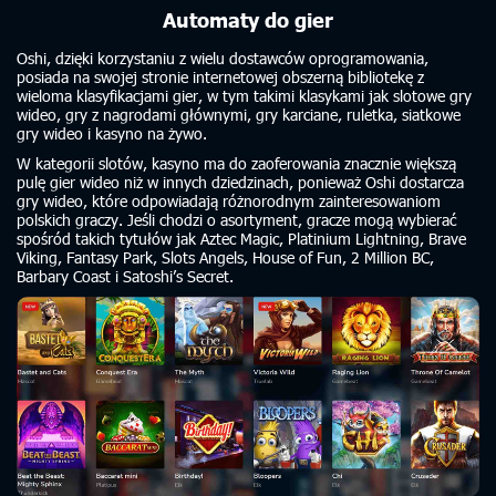
Automaty do gier
Oshi, dzięki korzystaniu z wielu dostawców oprogramowania,
posiada na swojej stronie internetowej obszerną bibliotekę z
wieloma klasyfikacjami gier, w tym takimi klasykami jak slotowe gry
wideo, gry z nagrodami głównymi, gry karciane, ruletka, siatkowe
gry wideo i kasyno na żywo.
W kategorii slotów, kasyno ma do zaoferowania znacznie większą
pulę gier wideo niż w innych dziedzinach, ponieważ Oshi dostarcza
gry wideo, które odpowiadają różnorodnym zainteresowaniom
polskich graczy. Jeśli chodzi o asortyment, gracze mogą wybierać
spośród takich tytułów jak Aztec Magic, Platinium Lightning, Brave
Viking, Fantasy Park, Slots Angels, House of Fun, 2 Million BC,
Barbary Coast i Satoshi’s Secret.