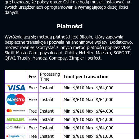
grę i oznacza, że polscy gracze Oshi nie będą musieli instalować na
swoich urządzeniach oprogramowania wymagającego dużej ilości
danych.
Płatności
Wyróżniającą się metodą płatności jest Bitcoin, który zapewnia
bezpieczne transakcje i pozwala na anonimowe wpłaty. Dodatkowo,
możesz również skorzystać z innych metod płatności poprzez VISA,
Skrill, MasterCard, paysafecard, Cubits, Neteller, Maestro, SOFORT,
QIWI, Trustly, Yandez, Comepay, ZImpler i perfect.
Processing
Fee
Limit per transaction
Time
Free
Instant
Min. $/€10 Max. $/€4,000
Free
Instant
Min. $/€10 Max. $/€4,000
Free
Instant
Min. $/€10 Max. $/€4,000
Free
Instant
Min. $/€10 Max. $/€4,000
Free
Instant
Min. $/€10 Max. $/€4,000
Free
Instant
Min. $/€10 Max. $/€1,000