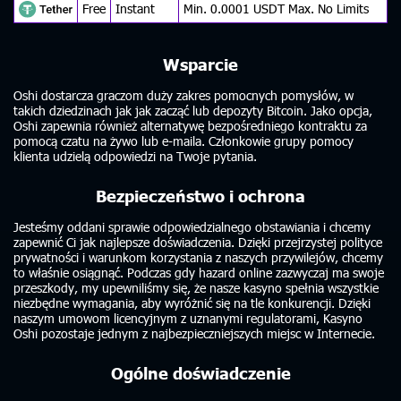
Free
Instant
Min. 0.0001 USDT Max. No Limits
Wsparcie
Oshi dostarcza graczom duży zakres pomocnych pomysłów, w
takich dziedzinach jak jak zacząć lub depozyty Bitcoin. Jako opcja,
Oshi zapewnia również alternatywę bezpośredniego kontraktu za
pomocą czatu na żywo lub e-maila. Członkowie grupy pomocy
klienta udzielą odpowiedzi na Twoje pytania.
Bezpieczeństwo i ochrona
Jesteśmy oddani sprawie odpowiedzialnego obstawiania i chcemy
zapewnić Ci jak najlepsze doświadczenia. Dzięki przejrzystej polityce
prywatności i warunkom korzystania z naszych przywilejów, chcemy
to właśnie osiągnąć. Podczas gdy hazard online zazwyczaj ma swoje
przeszkody, my upewniliśmy się, że nasze kasyno spełnia wszystkie
niezbędne wymagania, aby wyróżnić się na tle konkurencji. Dzięki
naszym umowom licencyjnym z uznanymi regulatorami, Kasyno
Oshi pozostaje jednym z najbezpieczniejszych miejsc w Internecie.
Ogólne doświadczenie