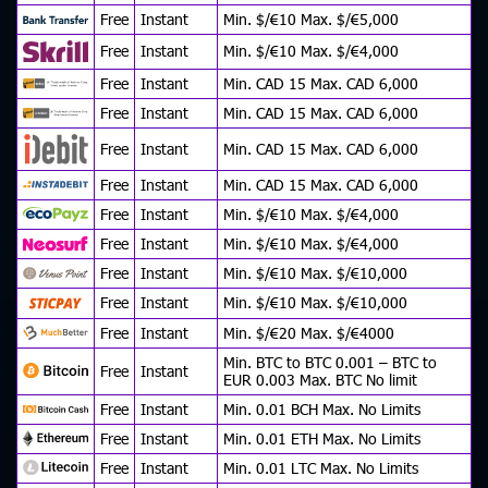
Free
Instant
Min. $/€10 Max. $/€5,000
Free
Instant
Min. $/€10 Max. $/€4,000
Free
Instant
Min. CAD 15 Max. CAD 6,000
Free
Instant
Min. CAD 15 Max. CAD 6,000
Free
Instant
Min. CAD 15 Max. CAD 6,000
Free
Instant
Min. CAD 15 Max. CAD 6,000
Free
Instant
Min. $/€10 Max. $/€4,000
Free
Instant
Min. $/€10 Max. $/€4,000
Free
Instant
Min. $/€10 Max. $/€10,000
Free
Instant
Min. $/€10 Max. $/€10,000
Free
Instant
Min. $/€20 Max. $/€4000
Min. BTC to BTC 0.001 – BTC to
Free
Instant
EUR 0.003 Max. BTC No limit
Free
Instant
Min. 0.01 BCH Max. No Limits
Free
Instant
Min. 0.01 ETH Max. No Limits
Free
Instant
Min. 0.01 LTC Max. No Limits